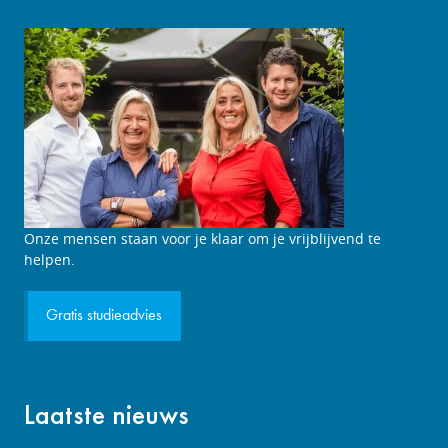
Studieadviesgesprek
Onze mensen staan voor je klaar om je vrijblijvend te
aanvragen
helpen.
Gratis studieadvies
Laatste nieuws