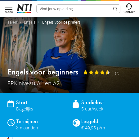
Contact
Menu
Talen
Engels
Engels voor beginners
Engels voor beginners
(7)
ERK niveau A1 en A2
Start
Studielast
Dagelijks
5 uur/week
Termijnen
Lesgeld
8 maanden
€ 49,95 p/m